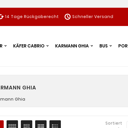
ched
schedule
14 Tage Rückgaberecht
Schneller Versand
R
KÄFER CABRIO
KARMANN GHIA
BUS
POR
RMANN GHIA
rmann Ghia
Sortiert