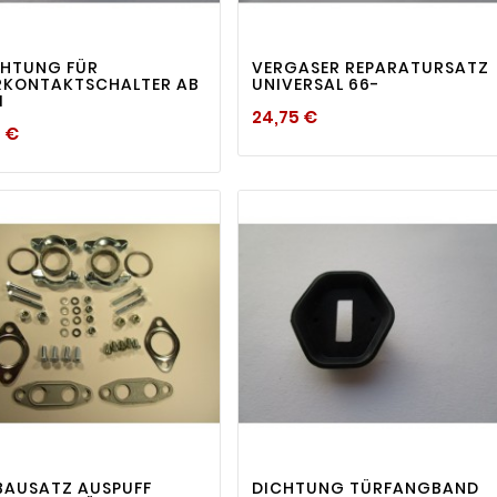
visibility
visibility


CHTUNG FÜR
VERGASER REPARATURSATZ
RKONTAKTSCHALTER AB
UNIVERSAL 66-
1
Preis
24,75 €
Preis
5 €

visibility
visibility

BAUSATZ AUSPUFF
DICHTUNG TÜRFANGBAND