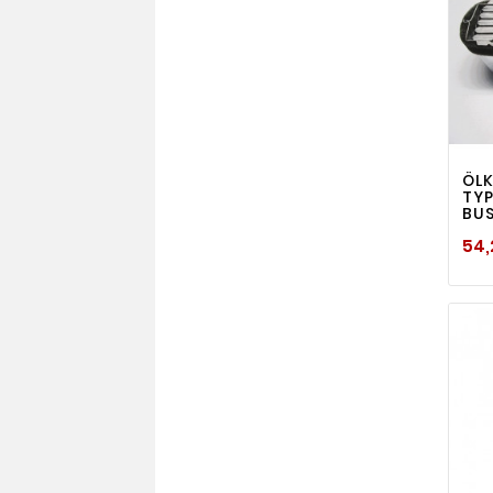
ÖLK
TYP
BU
54,