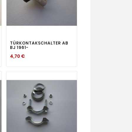
visibility

TE
TÜRKONTAKSCHALTER AB
BJ 1961-
Preis
4,70 €