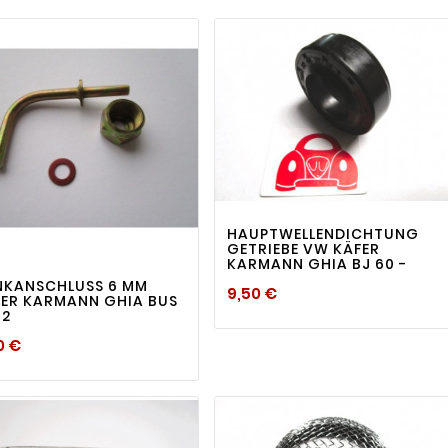
visibility

visibility

HAUPTWELLENDICHTUNG
GETRIEBE VW KÄFER
KARMANN GHIA BJ 60 -
NKANSCHLUSS 6 MM
Preis
9,50 €
ER KARMANN GHIA BUS
T2
Preis
0 €