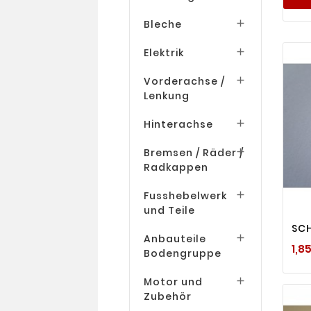
Bleche

Elektrik

Vorderachse /

Lenkung
Hinterachse

Bremsen / Räder /

Radkappen
Fusshebelwerk

und Teile
SCH
Anbauteile

1,8
Bodengruppe
Motor und

Zubehör