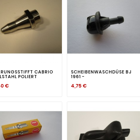
visibility
visibility


RUNGSSTIFFT CABRIO
SCHEIBENWASCHDÜSE BJ
LSTAHL POLIERT
1961 -
Preis
Preis
40 €
4,75 €
r