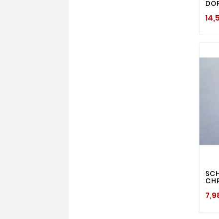
DO
14,
SC
CHR
7,9