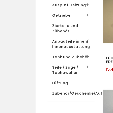
Auspuff Heizung

Getriebe

Zierteile und
Zübehör
Anbauteile innen/

Innenausstattung
Tank und Zubehör

FÜH
EDE
Seile / Züge /

15,
Tachowellen
Lüftung
Zubehör/Geschenke/Aufklebe