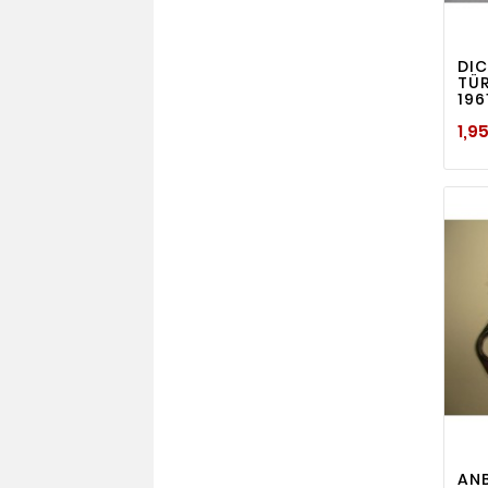
DI
TÜ
196
1,9
AN