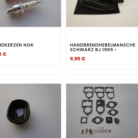
visibility
visibility


NDKERZEN NGK
HANDBREMSHEBELMANSCHET
SCHWARZ BJ 1965 -
Preis
5 €
Preis
9,95 €