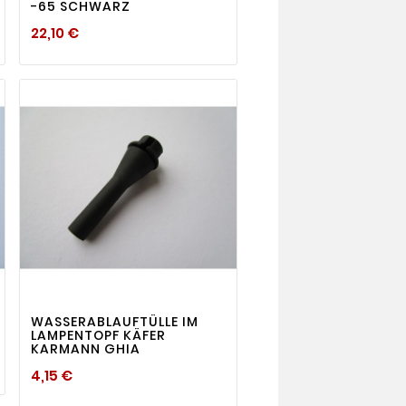
-65 SCHWARZ
Preis
22,10 €
visibility

WASSERABLAUFTÜLLE IM
LAMPENTOPF KÄFER
KARMANN GHIA
Preis
4,15 €