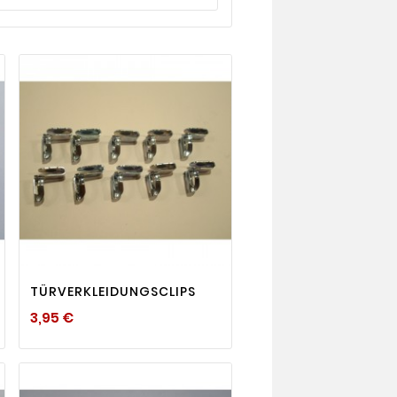
visibility

TÜRVERKLEIDUNGSCLIPS
Preis
3,95 €