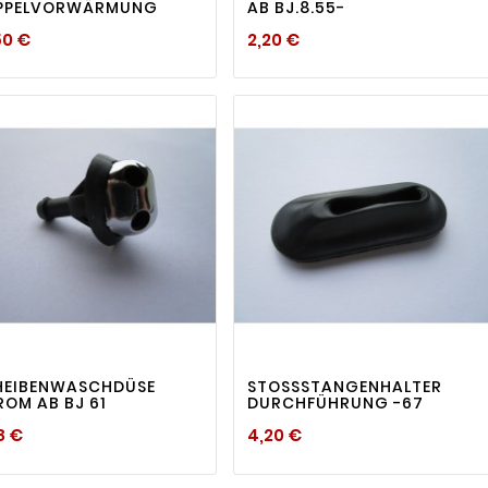
PPELVORWÄRMUNG
AB BJ.8.55-
Preis
Preis
50 €
2,20 €
visibility
visibility


HEIBENWASCHDÜSE
STOSSSTANGENHALTER D
OM AB BJ 61
URCHFÜHRUNG -67
Preis
Preis
8 €
4,20 €