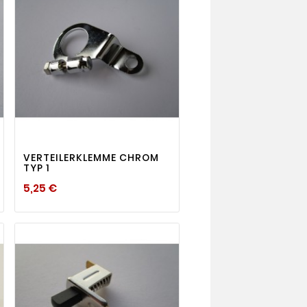
visibility

VERTEILERKLEMME CHROM
TYP 1
Preis
5,25 €