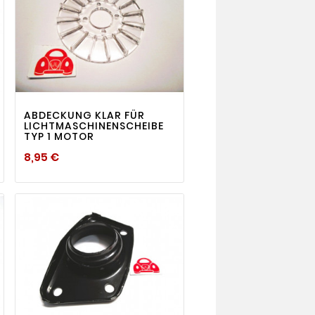
visibility

ABDECKUNG KLAR FÜR
LICHTMASCHINENSCHEIBE
TYP 1 MOTOR
Preis
8,95 €
visibility
