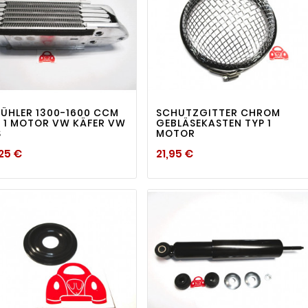
visibility
visibility


ÜHLER 1300-1600 CCM
SCHUTZGITTER CHROM
 1 MOTOR VW KÄFER VW
GEBLÄSEKASTEN TYP 1
S
MOTOR
Preis
Preis
25 €
21,95 €

visibility
visibility
