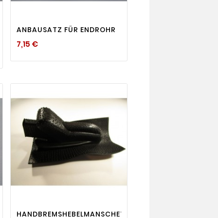
visibility

ANBAUSATZ FÜR ENDROHR
Preis
7,15 €

visibility
HANDBREMSHEBELMANSCHETTE