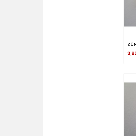
ZÜ
3,8