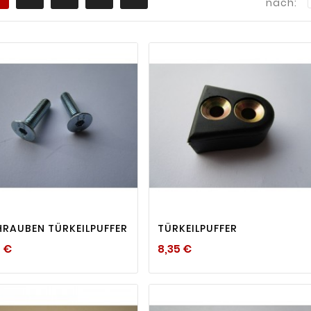
nach:
visibility
visibility


RAUBEN TÜRKEILPUFFER
TÜRKEILPUFFER
Preis
Preis
5 €
8,35 €