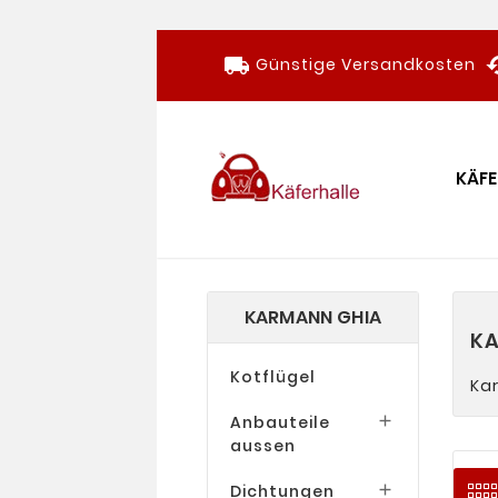
local_shipping
ca
Günstige Versandkosten
KÄFE
KARMANN GHIA
KA
Kotflügel
Ka
Anbauteile

aussen
Dichtungen
