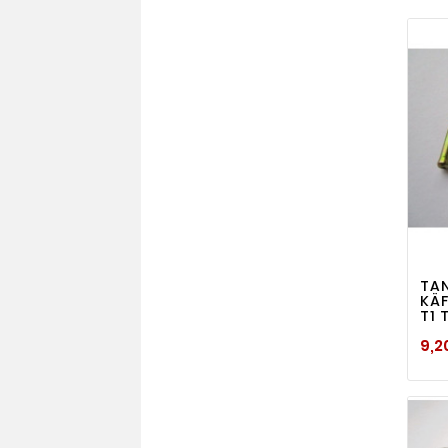
TA
KÄF
T1 
9,2