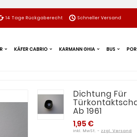
ched
schedule
14 Tage Rückgaberecht
Schneller Versand
R
KÄFER CABRIO
KARMANN GHIA
BUS
POR
Dichtung Für
Türkontaktscha
Ab 1961
1,95 €
inkl. MwSt.
zzgl. Versand