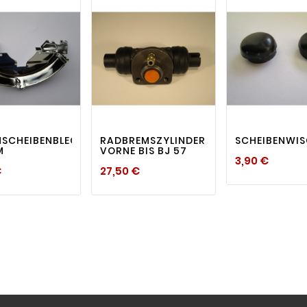
visibility
visibility
visi



NSCHEIBENBLECH
RADBREMSZYLINDER
SCHEIBENWI
M
VORNE BIS BJ 57
Preis
3,90 €
Preis
Preis
€
27,50 €