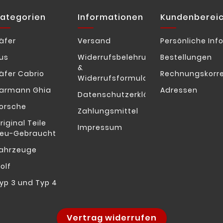
ategorien
Informationen
Kundenberei
äfer
Versand
Persönliche Inf
us
Widerrufsbelehrung
Bestellungen
&
äfer Cabrio
Rechnungskorr
Widerrufsformular
armann Ghia
Adressen
Datenschutzerklärung
orsche
Zahlungsmittel
riginal Teile
Impressum
eu-Gebraucht
ahrzeuge
olf
yp 3 und Typ 4
Vertrag widerrufen