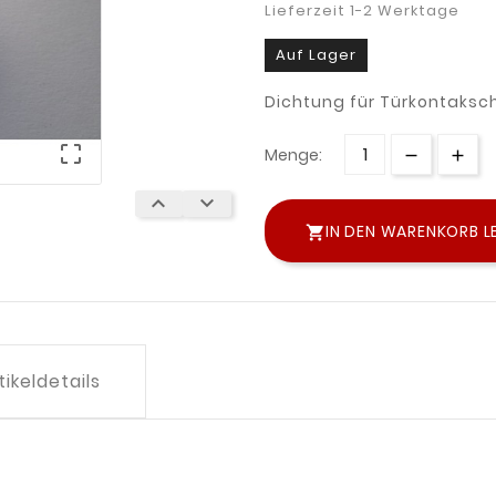
Lieferzeit 1-2 Werktage
Auf Lager
Dichtung für Türkontakscha

Menge:


IN DEN WARENKORB L

tikeldetails