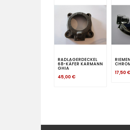
visibility

RADLAGERDECKEL
RIEME
68-KÄFER KARMANN
CHRO
GHIA
17,50 
Preis
45,00 €