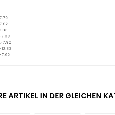
.79
.92
.83
-7.93
7.92
2.83
7.92
RE ARTIKEL IN DER GLEICHEN KA