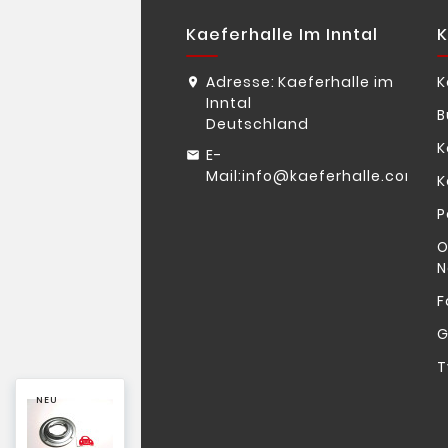
Kaeferhalle Im Inntal
K
Adresse:
Kaeferhalle im
K
Inntal
B
Deutschland
K
E-
Mail:
info@kaeferhalle.com
K
P
O
N
F
G
T
NEU
NEU
NEU
NEU
NEU