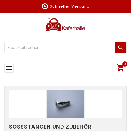
schedule
Schneller Versand

0


SOSSSTANGEN UND ZUBEHÖR