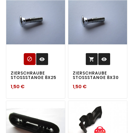

visibility
visibility

ZIERSCHRAUBE
ZIERSCHRAUBE
STOSSSTANGE 8X25
STOSSSTANGE 8X30
Preis
Preis
1,50 €
1,50 €