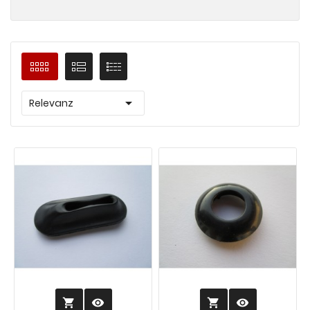

Relevanz
visibility
visibility

