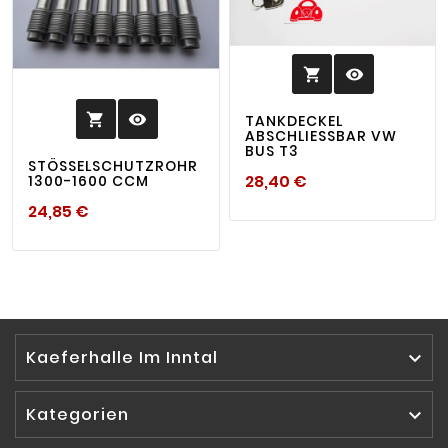
visibility

visibility

TANKDECKEL
ABSCHLIESSBAR VW B
US T3
STÖSSELSCHUTZROHR 1
Preis
28,40 €
300-1600 CCM
Preis
24,85 €
Kaeferhalle Im Inntal

Kategorien
