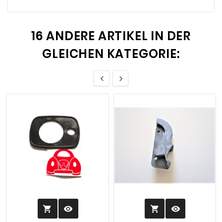
16 ANDERE ARTIKEL IN DER
GLEICHEN KATEGORIE:


visibility
visibility

