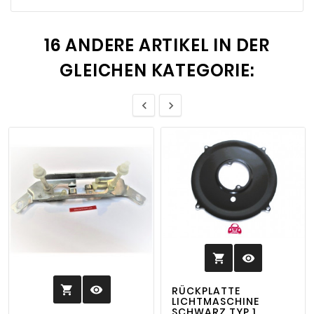
16 ANDERE ARTIKEL IN DER
GLEICHEN KATEGORIE:


visibility

visibility

RÜCKPLATTE
LICHTMASCHINE
SCHWARZ TYP 1