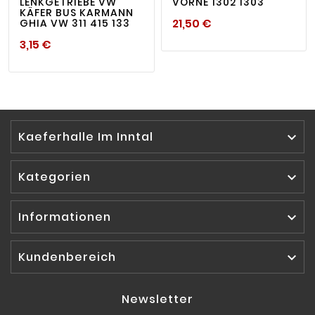
ENKGETRIEBE VW K
VORNE 1302 1303
ÄFER BUS KARMANN G
Preis
21,50 €
HIA VW 311 415 133
Preis
3,15 €
Kaeferhalle Im Inntal

Kategorien

Informationen

Kundenbereich

Newsletter