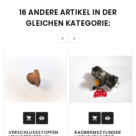
16 ANDERE ARTIKEL IN DER
GLEICHEN KATEGORIE:


visibility
visibility


VERSCHLUSSSTOPFEN L
RADBREMSZYLINDER