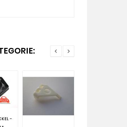
TEGORIE:


bility
visibility
visibility


KEL -