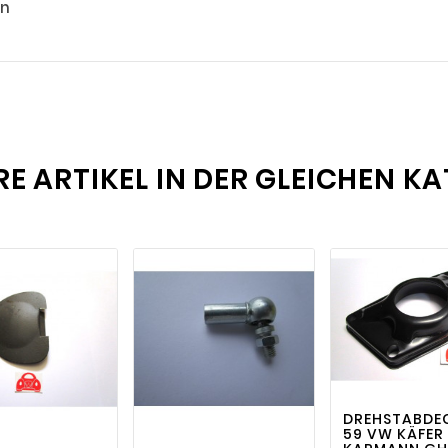
rn
RE ARTIKEL IN DER GLEICHEN KA

visi
visibility
visibility


DREHSTABDEC
59 VW KÄFER