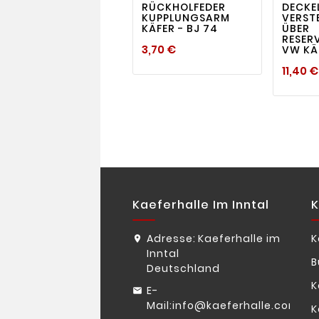
RÜCKHOLFEDER
DECKE
KUPPLUNGSARM
VERST
KÄFER - BJ 74
ÜBER
RESER
Preis
3,70 €
VW KÄ
11,40 €
Kaeferhalle Im Inntal
K
Adresse:
Kaeferhalle im
K
Inntal
B
Deutschland
K
E-
Mail:
info@kaeferhalle.com
K