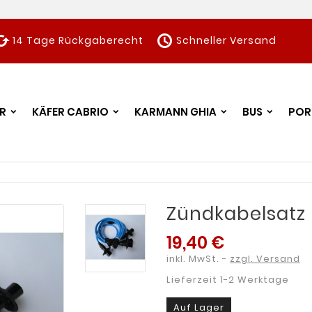
ched
schedule
14 Tage Rückgaberecht
Schneller Versand
R
KÄFER CABRIO
KARMANN GHIA
BUS
POR
Zündkabelsatz 
19,40 €
inkl. MwSt.
zzgl. Versand
Lieferzeit 1-2 Werktage
Auf Lager