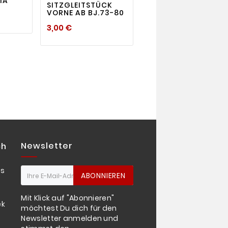
IA
SITZGLEITSTÜCK
DICHTUNG FÜR
VORNE AB BJ.73-80
BENZINLEITUNG VO
/HI - 74
Preis
3,00 €
Preis
1,95 €
Newsletter
ch
os
ABONNIEREN
Mit Klick auf "Abonnieren"
ekturen
möchtest Du dich für den
Newsletter anmelden und