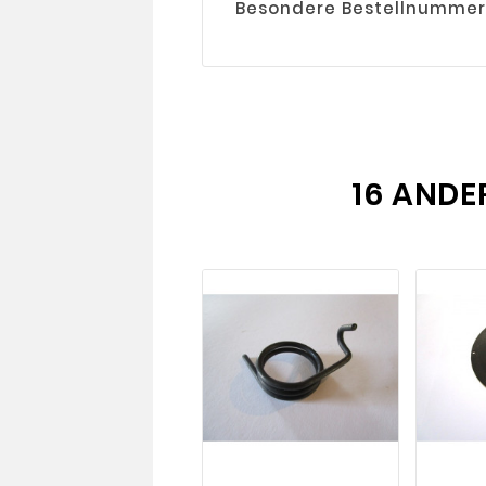
Besondere Bestellnumme
16 ANDE
visibility
