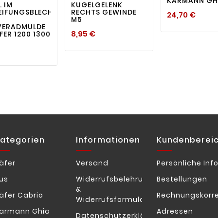
KARMANN GH
L IM
KUGELGELENK
EIFUNGSBLECH
RECHTS GEWINDE
Preis
24,70 €
M5
VERADMULDE
Preis
8,95 €
FER 1200 1300
Preis
ategorien
Informationen
Kundenberei
äfer
Versand
Persönliche Inf
us
Widerrufsbelehrung
Bestellungen
&
äfer Cabrio
Rechnungskorr
Widerrufsformular
armann Ghia
Adressen
Datenschutzerklärung