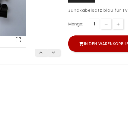
Zündkabelsatz blau für Ty
Menge:

IN DEN WARENKORB L


